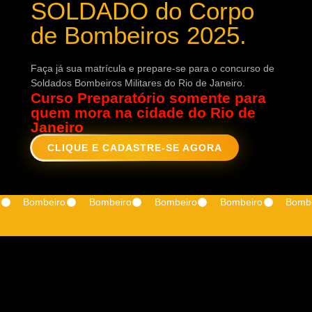
SOLDADO do Corpo
de Bombeiros 2025.
Faça já sua matrícula e prepare-se para o concurso de
Soldados Bombeiros Militares do Rio de Janeiro.
Curso Preparatório somente para
quem mora na cidade do Rio de
Janeiro
CLIQUE E CADASTRE-SE AGORA
Bombeiro
Bombeiro
Bombeiro
Bombeiro
Bomb