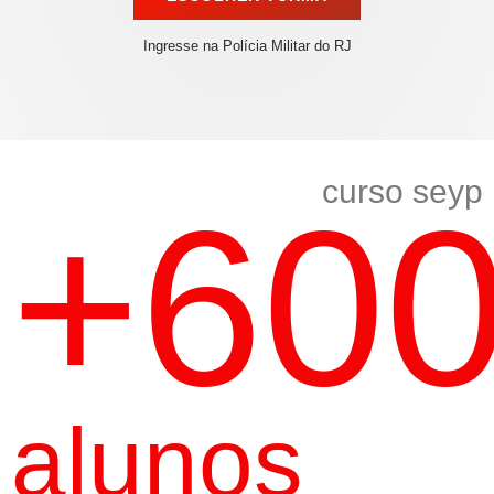
Ingresse na Polícia Militar do RJ
curso seyp
+60
alunos