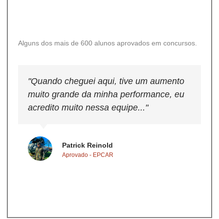
Alguns dos mais de 600 alunos aprovados em concursos.
"Quando cheguei aqui, tive um aumento
"A
muito grande da minha performance, eu
de
acredito muito nessa equipe..."
m
qu
ma
Patrick Reinold
Aprovado - EPCAR